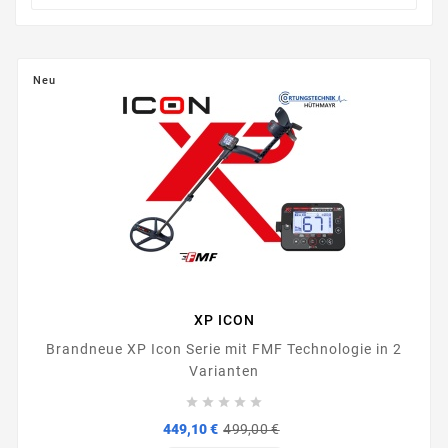
Neu
XP ICON
Brandneue XP Icon Serie mit FMF Technologie in 2
Varianten





Verkaufspreis
Preis
449,10 €
499,00 €