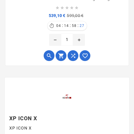





Verkaufspreis
Preis
539,10 €
599,00 €
:
:
:

04
14
58
27
remove
add




XP ICON X
XP ICON X