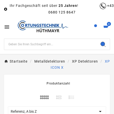
Ihr Fachgeschäft seit über
25 Jahren
!
+43

0680 125 8647
0

Startseite
Metalldetektoren
XP Detektoren
XP
ICON X
Produktanzahl

Referenz, A bis Z