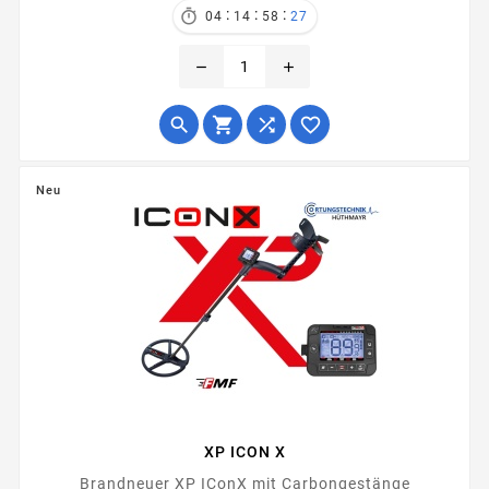
:
:
:

04
14
58
27
remove
add




Neu
XP ICON X
Brandneuer XP IConX mit Carbongestänge