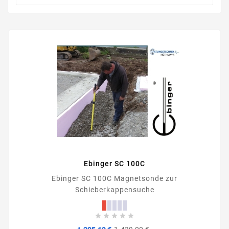
Ebinger SC 100C
Ebinger SC 100C Magnetsonde zur
Schieberkappensuche





Verkaufspreis
Preis