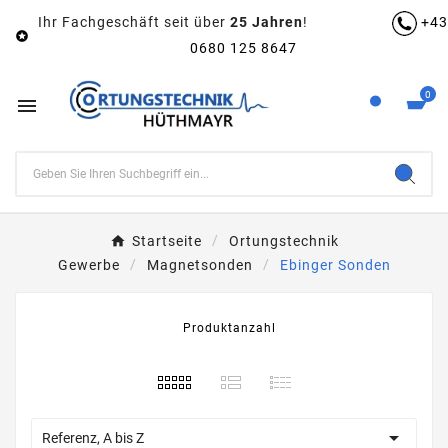
Ihr Fachgeschäft seit über
25 Jahren
!
+43

0680 125 8647
0

Startseite
Ortungstechnik
Gewerbe
Magnetsonden
Ebinger Sonden
Produktanzahl

Referenz, A bis Z