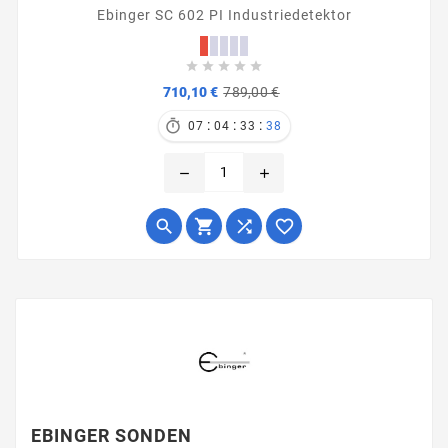
Ebinger SC 602 PI Industriedetektor





Verkaufspreis
Preis
710,10 €
789,00 €
:
:
:

07
04
33
38
remove
add




EBINGER SONDEN