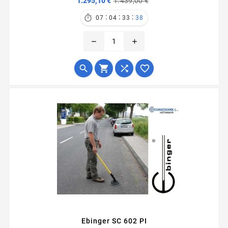
1.295,10 €
1.439,00 €
:
:
:

07
04
33
38
remove
add




Ebinger SC 602 PI