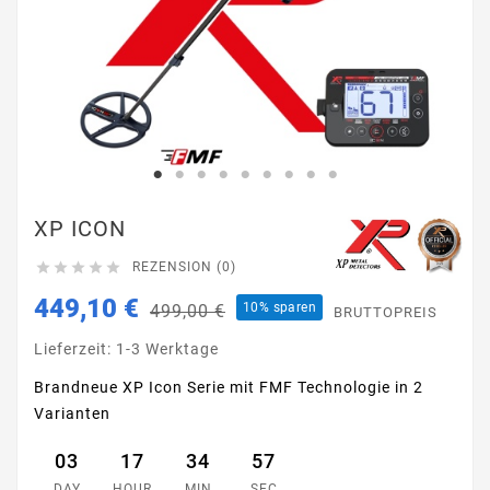
XP ICON





REZENSION (0)
449,10 €
10% sparen
499,00 €
BRUTTOPREIS
Lieferzeit: 1-3 Werktage
Brandneue XP Icon Serie mit FMF Technologie in 2
Varianten
03
17
34
56
DAY
HOUR
MIN
SEC