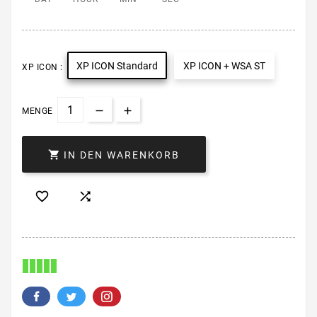
XP ICON Standard
XP ICON + WSA ST
XP ICON :
MENGE

IN DEN WARENKORB

