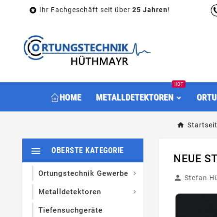
Ihr Fachgeschäft seit über
25 Jahren
!

HOT
HOME
METALLDETEKTOREN
ORTU
Startsei

OBERSTE KATEGORIE
NEUE S
Ortungstechnik Gewerbe


Stefan H
Metalldetektoren

Tiefensuchgeräte