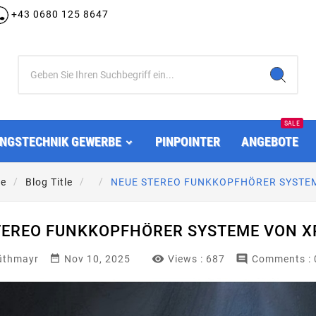
+43 0680 125 8647
SALE
NGSTECHNIK GEWERBE
PINPOINTER
ANGEBOTE
te
Blog Title
NEUE STEREO FUNKKOPFHÖRER SYSTEM
TEREO FUNKKOPFHÖRER SYSTEME VON XP



üthmayr
Nov 10, 2025
Views :
687
Comments : 