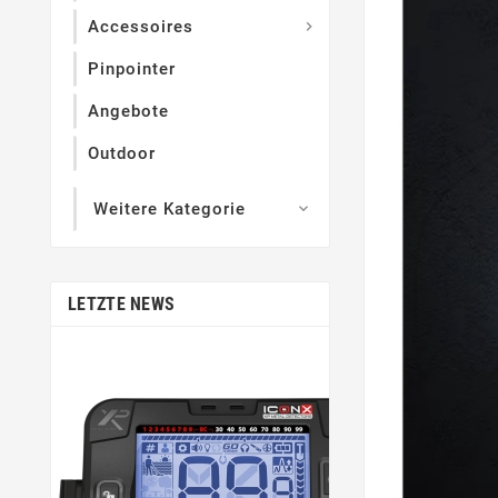
Accessoires

Pinpointer
Angebote
Outdoor
Weitere Kategorie

LETZTE NEWS
Mär
31,
Goldpreista
Aktueller Go