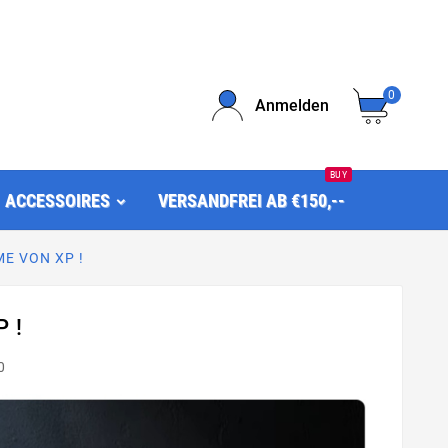
0
Anmelden
BUY
ACCESSOIRES
VERSANDFREI AB €150,--
E VON XP !
 !
0