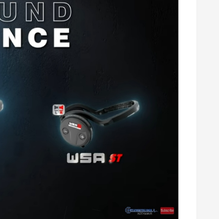
Mär
08,
2025
Mär
08,
2025
 HF2 SPULE VON
RATENZAHLUNG
XP
ZT LAGERND!
Pay later , Ratenzahlung,
Sofortüberweisung von Klarna
- jetzt neu im Shop!