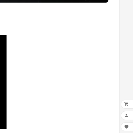


