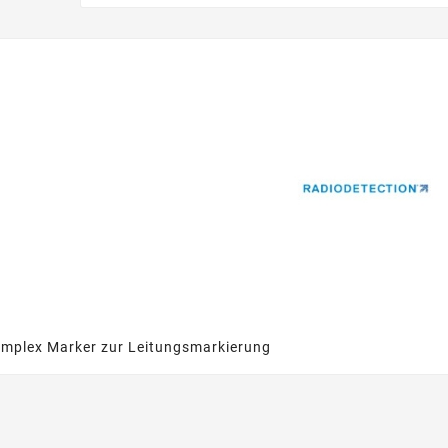
mplex Marker zur Leitungsmarkierung
2026
Nov
10,
2025
belle
NEUE STEREO
NEUE FMF
FUNKKOPFHÖRER SYSTEME