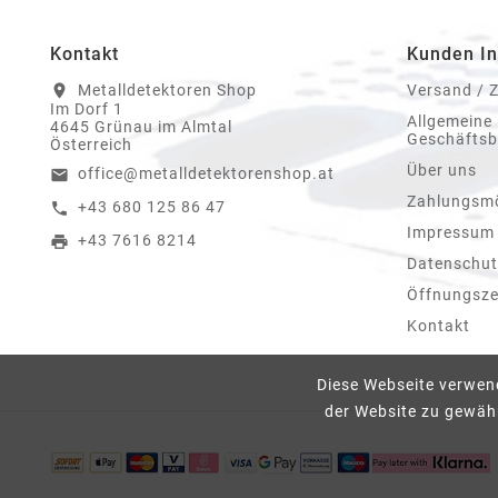
Kontakt
Kunden In
Metalldetektoren Shop
Versand / 
location_on
Im Dorf 1
Allgemeine
4645 Grünau im Almtal
Geschäfts
Österreich
Über uns
office@metalldetektorenshop.at
email
Zahlungsmö
+43 680 125 86 47
call
Impressum
+43 7616 8214
print
Datenschut
Öffnungsze
Kontakt
Diese Webseite verwen
der Website zu gewähr