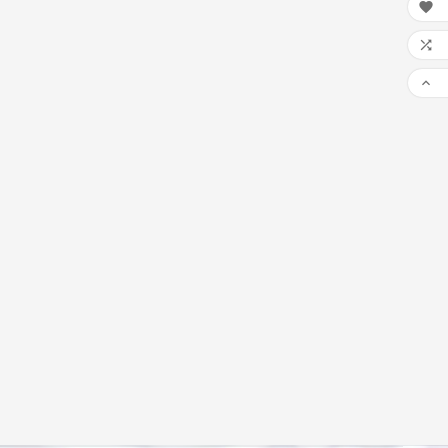

ZT LAGERND!
Pay later , Ratenzahlung,
Sofortüberweisung von Klarna

- jetzt neu im Shop!
