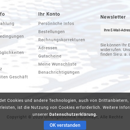
fo
Ihr Konto
Newsletter
Zahlung
Persönliche Infos
Bestellungen
bedingungen
Rechnungskorrekturen
Sie können Ihr 
Adressen
widerrufen. Un
glichkeiten
finden Sie u. a.
Gutscheine
Meine Wunschliste
z
Benachrichtigungen
iten Geschäft
det Cookies und andere Technologien, auch von Drittanbietern,
leisten, ist die Nutzung von Cookies erforderlich. Weitere Infor
unserer
Datenschutzerklärung.
Copyright © 2020 Ortungstechnik Hüthmayr, Alle Rechte
Vorbehalten
OK verstanden