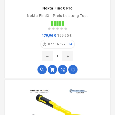
Nokta FindX Pro
Nokta FindX - Preis Leistung Top.





Verkaufspreis
Preis
179,96 €
199,95 €
:
:
:

07
16
27
13
remove
add



