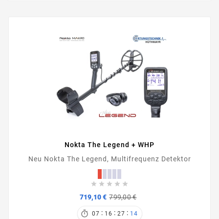
Nokta The Legend + WHP
Neu Nokta The Legend, Multifrequenz Detektor





Verkaufspreis
Preis
719,10 €
799,00 €
:
:
:

07
16
27
13