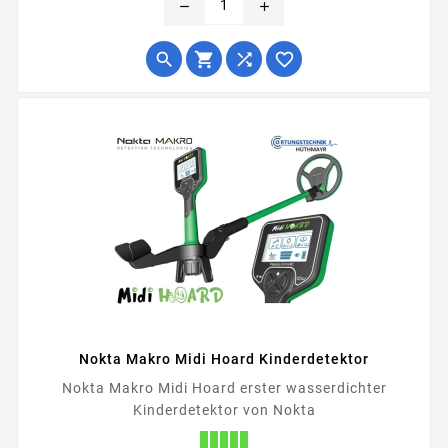
remove
add




Nokta Makro Midi Hoard Kinderdetektor
Nokta Makro Midi Hoard erster wasserdichter
Kinderdetektor von Nokta