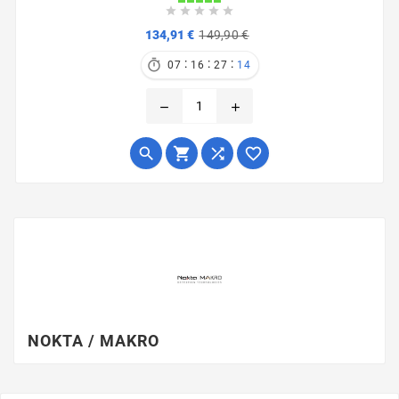





Verkaufspreis
Preis
134,91 €
149,90 €
:
:
:

07
16
27
13
remove
add




NOKTA / MAKRO