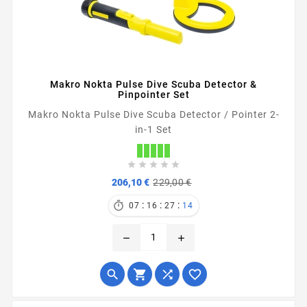
Makro Nokta Pulse Dive Scuba Detector &
Pinpointer Set
Makro Nokta Pulse Dive Scuba Detector / Pointer 2-
in-1 Set





Verkaufspreis
Preis
206,10 €
229,00 €
:
:
:

07
16
27
13
remove
add



