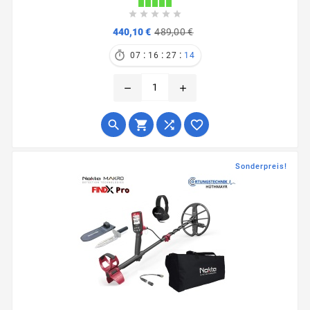





Verkaufspreis
Preis
440,10 €
489,00 €
:
:
:

07
16
27
13
remove
add




Sonderpreis!