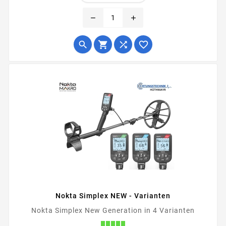
remove
add




Nokta Simplex NEW - Varianten
Nokta Simplex New Generation in 4 Varianten