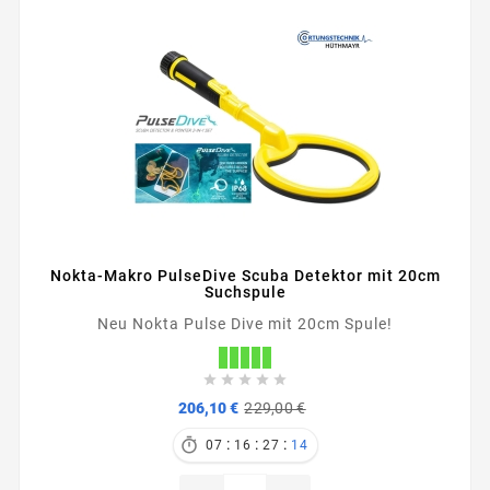
Nokta-Makro PulseDive Scuba Detektor mit 20cm
Suchspule
Neu Nokta Pulse Dive mit 20cm Spule!





Verkaufspreis
Preis
206,10 €
229,00 €
:
:
:

07
16
27
13