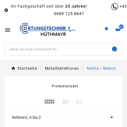
Ihr Fachgeschäft seit über
25 Jahren
!
+43

0680 125 8647
0

Startseite
Metalldetektoren
Nokta / Makro
Produktanzahl

Referenz, A bis Z