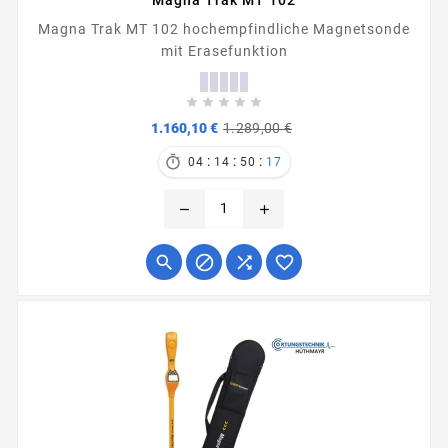
Magna Trak MT 102
Magna Trak MT 102 hochempfindliche Magnetsonde
mit Erasefunktion





Verkaufspreis
Preis
1.160,10 €
1.289,00 €
:
:
:

04
14
50
17
remove
add



