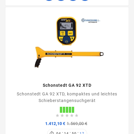
Schonstedt GA 92 XTD
Schonstedt GA 92 XTD, kompaktes und leichtes
Schieberstangensuchgerät





Verkaufspreis
Preis
1.412,10 €
1.569,00 €
:
:
:

04
14
50
17