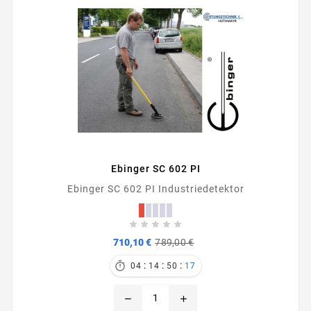
Ebinger SC 602 PI
Ebinger SC 602 PI Industriedetektor





Verkaufspreis
Preis
710,10 €
789,00 €
:
:
:

04
14
50
17
remove
add