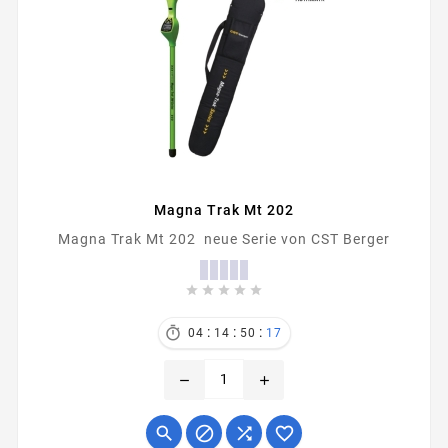
Magna Trak Mt 202
Magna Trak Mt 202 neue Serie von CST Berger





:
:
:

04
14
50
17
remove
add



