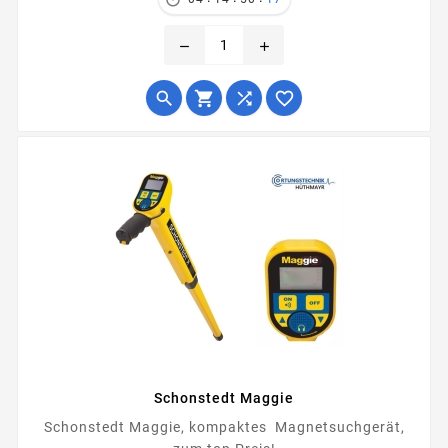
remove
add




Schonstedt Maggie
Schonstedt Maggie, kompaktes Magnetsuchgerät,