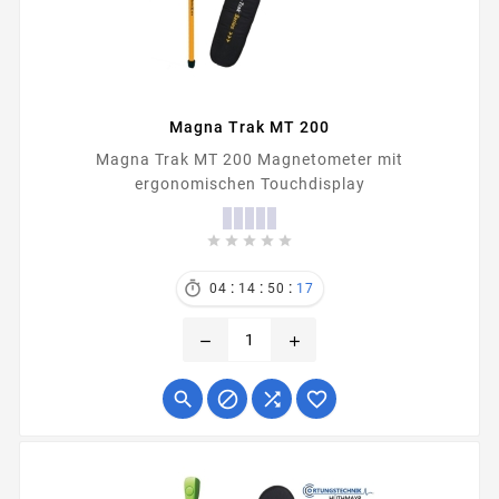
Magna Trak MT 200
Magna Trak MT 200 Magnetometer mit
ergonomischen Touchdisplay





:
:
:

04
14
50
17
remove
add



