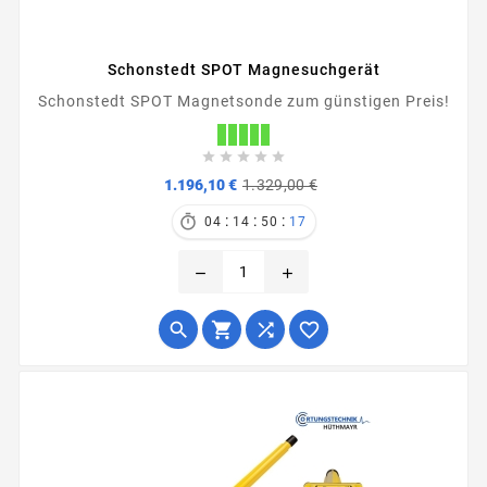
Schonstedt SPOT Magnesuchgerät
Schonstedt SPOT Magnetsonde zum günstigen Preis!





Verkaufspreis
Preis
1.196,10 €
1.329,00 €
:
:
:

04
14
50
17
remove
add



