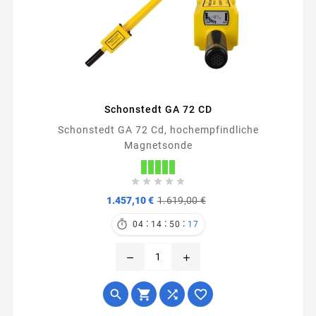
Schonstedt GA 72 CD
Schonstedt GA 72 Cd, hochempfindliche
Magnetsonde





Verkaufspreis
Preis
1.457,10 €
1.619,00 €
:
:
:

04
14
50
17
remove
add



