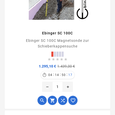
Ebinger SC 100C
Ebinger SC 100C Magnetsonde zur
Schieberkappensuche





Verkaufspreis
Preis
1.295,10 €
1.439,00 €
:
:
:

04
14
50
17
remove
add



