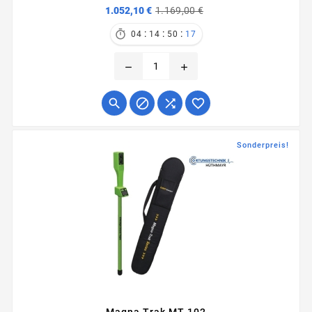
Verkaufspreis
Preis
1.052,10 €
1.169,00 €
:
:
:

04
14
50
17
remove
add




Sonderpreis!