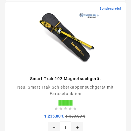
Sonderpreis!
Smart Trak 102 Magnetsuchgerät
Neu, Smart Trak Schieberkappensuchgerät mit
Earasefunktion





Verkaufspreis
Preis
1.235,00 €
1.380,00 €
remove
add