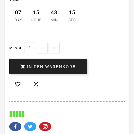
07
15
43
15
DAY
HOUR
MIN
SEC
MENGE

IN DEN WARENKORB

