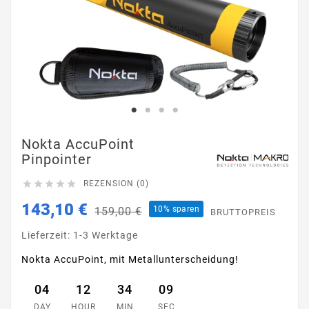
Nokta AccuPoint
Pinpointer





REZENSION (0)
143,10 €
10% sparen
159,00 €
BRUTTOPREIS
Lieferzeit: 1-3 Werktage
Nokta AccuPoint, mit Metallunterscheidung!
04
12
34
09
DAY
HOUR
MIN
SEC