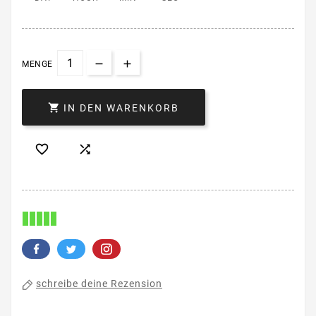
MENGE

IN DEN WARENKORB


schreibe deine Rezension