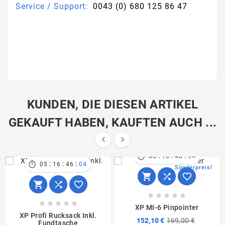
Service / Support:
0043 (0) 680 125 86 47
KUNDEN, DIE DIESEN ARTIKEL
GEKAUFT HABEN, KAUFTEN AUCH ...


:
:
:

05
16
46
03
:
:
:

05
16
46
03
Sonderpreis!
















XP MI-6 Pinpointer
XP Profi Rucksack Inkl.
152,10 €
169,00 €
Fundtasche